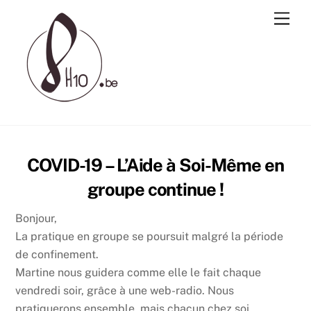
Skip
Men
to
content
COVID-19 – L’Aide à Soi-Même en
groupe continue !
Bonjour,
La pratique en groupe se poursuit malgré la période
de confinement.
Martine nous guidera comme elle le fait chaque
vendredi soir, grâce à une web-radio. Nous
pratiquerons ensemble, mais chacun chez soi.