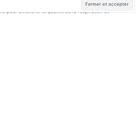
To
inute pour améliorer la qualité de la respiration et
Top
maine. Touchez votre respiration avec la pleine