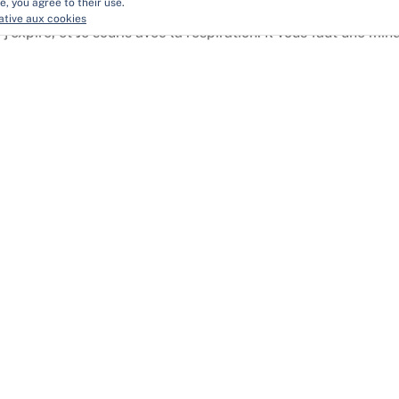
e, you agree to their use.
lative aux cookies
que j’expire, et Je souris avec la respiration. Il vous faut une m
re aussi. La respiration peut également intervenir dans ce do
ur