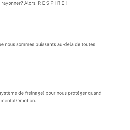
rayonner? Alors, R E S P I R E !
 que nous sommes puissants au-delà de toutes
 (système de freinage) pour nous protéger quand
s/mental/émotion.